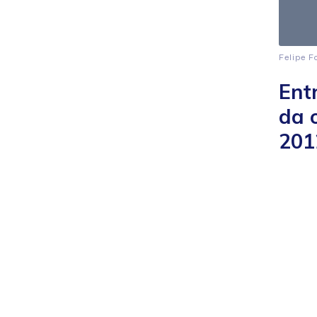
Felipe F
Ent
da 
201