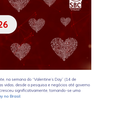
te, na semana do “Valentine’s Day” (14 de
as vidas, desde a pesquisa e negócios até governo
 cresceu significativamente, tornando-se uma
y no Brasil
.