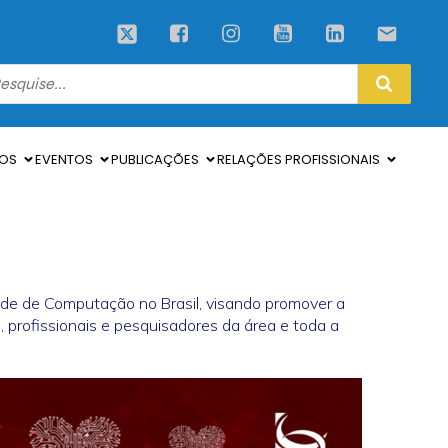
SOS
EVENTOS
PUBLICAÇÕES
RELAÇÕES PROFISSIONAIS
de de Computação no Brasil, visando promover a
 profissionais e pesquisadores da área e toda a