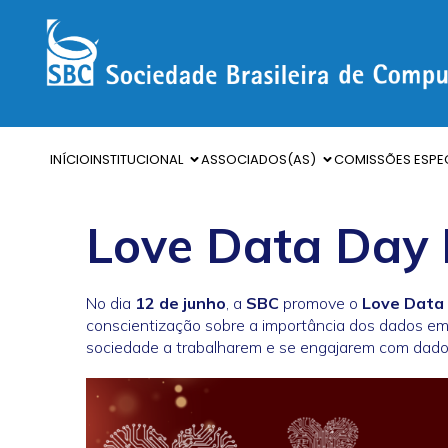
INÍCIO
INSTITUCIONAL
ASSOCIADOS(AS)
COMISSÕES ESPEC
Love Data Day 
No dia
12 de junho
, a
SBC
promove o
Love Data 
conscientização sobre a importância dos dados em 
sociedade a trabalharem e se engajarem com dados