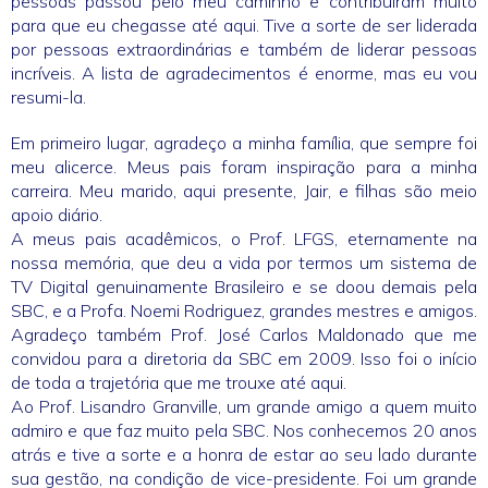
pessoas passou pelo meu caminho e contribuíram muito
para que eu chegasse até aqui. Tive a sorte de ser liderada
por pessoas extraordinárias e também de liderar pessoas
incríveis. A lista de agradecimentos é enorme, mas eu vou
resumi-la.
Em primeiro lugar, agradeço a minha família, que sempre foi
meu alicerce. Meus pais foram inspiração para a minha
carreira. Meu marido, aqui presente, Jair, e filhas são meio
apoio diário.
A meus pais acadêmicos, o Prof. LFGS, eternamente na
nossa memória, que deu a vida por termos um sistema de
TV Digital genuinamente Brasileiro e se doou demais pela
SBC, e a Profa. Noemi Rodriguez, grandes mestres e amigos.
Agradeço também Prof. José Carlos Maldonado que me
convidou para a diretoria da SBC em 2009. Isso foi o início
de toda a trajetória que me trouxe até aqui.
Ao Prof. Lisandro Granville, um grande amigo a quem muito
admiro e que faz muito pela SBC. Nos conhecemos 20 anos
atrás e tive a sorte e a honra de estar ao seu lado durante
sua gestão, na condição de vice-presidente. Foi um grande