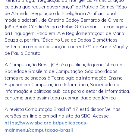
Renata Braga; “Regulação da Inteligência Artificial: ação
coletiva que requer governança”, de Patricia Gomes Rêgo
de Almeida;”Regulação da Inteligência Artificial: qual
modelo adotar?”, de Cristina Godoy Bernardo de Oliveira,
João Paulo Cândia Veiga e Fabio G. Cozman; “Tecnologias
da Linguagem, Ética em IA e Regulamentação”, de Marlo
Souza e, por fim, “Ética no Uso de Dados Biométricos:
histeria ou uma preocupação coerente?”, de Anne Magály
de Paula Canuto.
A Computação Brasil (CB) é a publicação jornalística da
Sociedade Brasileira de Computação. São abordados
temas relacionados à Tecnologia da Informação, Ensino
Superior em Computação e Informática, Sociedade da
Informação e políticas públicas para o setor de Informática,
contemplando assim toda a comunidade acadêmica.
A revista Computação Brasil n° 47 está disponível nas
versões on-line e em pdf no site da SBC! Acesse:
https://www.sbc.org.br/publicacoes-
mainmenu/computacao-brasil