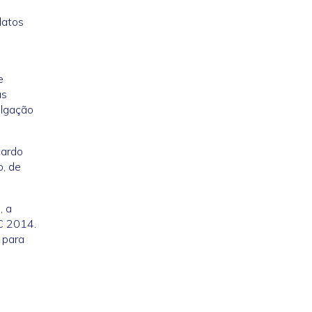
latos
e
as
ulgação
cardo
o, de
, a
BC 2014.
 para