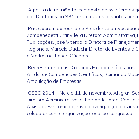
A pauta da reunião foi composta pelos informes ge
das Diretorias da SBC, entre outros assuntos pert
Participaram da reunião o Presidente da Sociedade
Zambenedetti Granville; a Diretora Administrativa, 
Publicações, José Viterbo; a Diretora de Planejame
Regionais, Marcelo Duduchi; Diretor de Eventos e Co
e Marketing, Edson Cáceres.
Representando as Diretorias Extraordinárias parti
Anido, de Competições Cientificas, Raimundo Mace
Articulação de Empresas.
CSBC 2014 – No dia 11 de novembro, Altigran Soar
Diretora Administrativa, e Fernanda Jorge, Contro
A visita teve como objetivo a averiguação das ins
colaborar com a organização local do congresso.