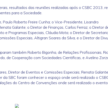
rais, resultados das reuniões realizadas após o CSBC 2013, re
inentes para a Sociedade.
, Paulo Roberto Freire Cunha; o Vice-Presidente, Lisandro
Renata Galante; o Diretor de Finanças, Carlos Ferraz; o Diretor d
nto e Programas Especiais, Cláudia Mota; o Diretor de Secretari
missões Especiais, Altigran Soares da Silva, e o Diretor de Div
ciparam também Roberto Bigonha, de Relações Profissionais, Ri
do, de Cooperação com Sociedades Cientificas, e Avelino Zorz
es, Diretor de Eventos e Comissões Especiais; Renata Galante
ller da SBC foram conhecer o espaço onde será realizado o CS
talações do Centro de Convenções onde será realizado o evento