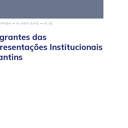
–
–
ormiga
10 abril 2015
12:23
egrantes das
resentações Institucionais
antins