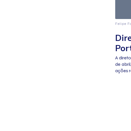
Felipe F
Dir
Por
A direto
de abri
ações r