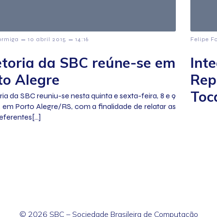
–
–
ormiga
10 abril 2015
14:16
Felipe F
etoria da SBC reúne-se em
Int
to Alegre
Rep
Toc
ria da SBC reuniu-se nesta quinta e sexta-feira, 8 e 9
l, em Porto Alegre/RS, com a finalidade de relatar as
eferentes[…]
© 2026 SBC – Sociedade Brasileira de Computação