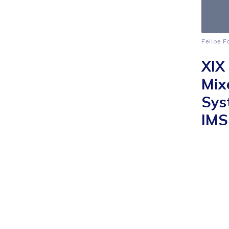
Felipe F
XIX
Mix
Sys
IMS