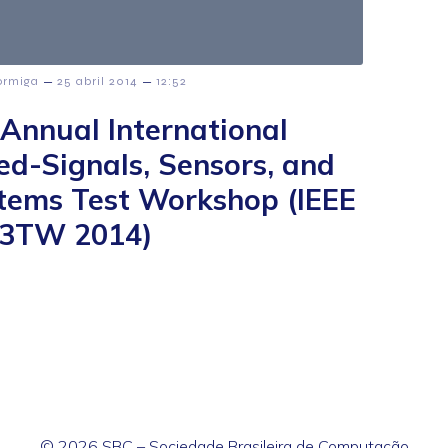
–
–
ormiga
25 abril 2014
12:52
 Annual International
ed-Signals, Sensors, and
tems Test Workshop (IEEE
3TW 2014)
© 2026 SBC – Sociedade Brasileira de Computação