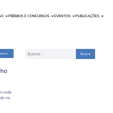
ÃO
PRÊMIOS E CONCURSOS
EVENTOS
PUBLICAÇÕES
xima
Busca
nho
em rede
ado na