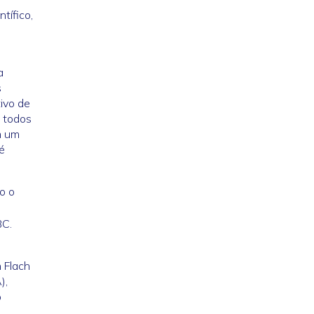
tífico,
a
s
ivo de
a todos
m um
é
o o
BC.
 Flach
),
o