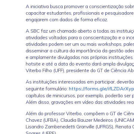
A iniciativa busca promover a conscientização sob
capacitar estudantes, profissionais e pesquisador
engajarem com dados de forma eficaz.
A SBC faz um chamado aberto a todas as instituiçõ
atividades voltadas para a conscientização e o in
atividades podem ser um ou mais workshops, palestr
disseminar a cultura da importância da gestão ad
e amplamente divulgadas nas próprias instituições 
hotsite e até a data do evento dará ampla divulgaç
Viterbo Filho (UFF), presidente do GT de Ciência A
As instituições interessadas em participar, deverã
seguinte formulário:
https://forms.gle/ifLZDArXy
capítulos de minicursos, por exemplo, poderão ser 
Além disso, gravações em vídeo das atividades re
Além do professor Viterbo, compõem o GT de Ciênc
Chavez (UFBA), Claudia Bauzer Medeiros (UNICAMP)
Lisandro Zambenedetti Granville (UFRGS), Renata G
Soares (UFPE).