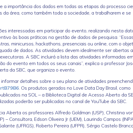
re a importância dos dados em todas as etapas do processo cien
es da área, como também toda a sociedade, a trabalharem e se
es interessadas em participar do evento, realizando nesta dat
centivo às boas práticas na gestão de dados de pesquisa. “Essa
as, minicursos, hackathons, presenciais ou online, com o objet
equada de dados. As atividades devem idealmente ser abertas 
executoras. A SBC incluirá a lista das atividades informadas e
ão do evento em todos os seus canais”, explica o professor Jos
berta da SBC, que organiza o evento.
o informar detalhes sobre o seu plano de atividades preenchend
prtB79B6
. Os produtos gerados no Love Data Day Brasil, como
publicados na SOL – a Biblioteca Digital de Acesso Aberto da S
alizadas poderão ser publicadas no canal de YouTube da SBC.
ia Aberta os professores Alfredo Goldman (USP), Christina von
 – Consultora, Edson Oliveira Jr (UEM), Laurindo Campos (INPA
alante (UFRGS), Roberto Pereira (UFPR), Sérgio Castelo Branc