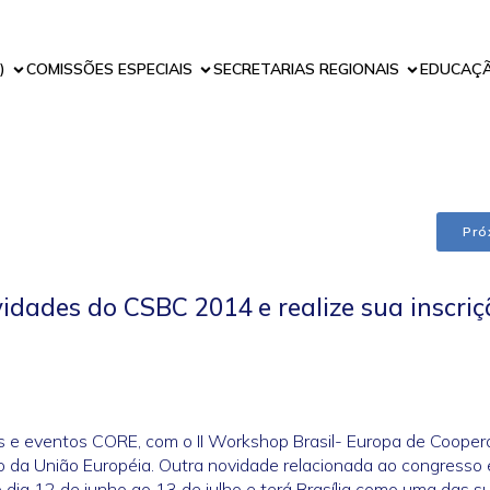
)
COMISSÕES ESPECIAIS
SECRETARIAS REGIONAIS
EDUCAÇ
Pró
idades do CSBC 2014 e realize sua inscri
s e eventos CORE, com o II Workshop Brasil- Europa de Coope
 da União Européia. Outra novidade relacionada ao congresso 
dia 12 de junho ao 13 de julho e terá Brasília como uma das s