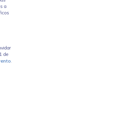
is a
ficos
vidar
31 de
vento
.