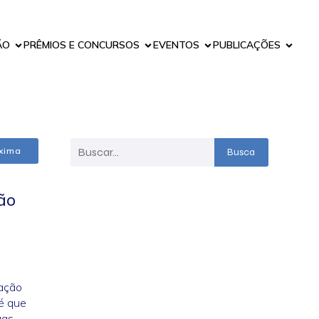
ÃO
PRÊMIOS E CONCURSOS
EVENTOS
PUBLICAÇÕES
xima
Busca
ção
ração
é que
uas