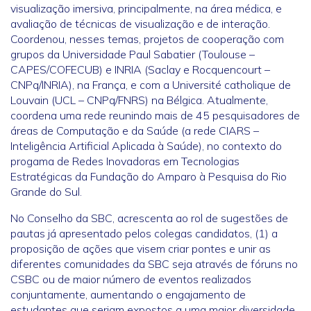
visualização imersiva, principalmente, na área médica, e
avaliação de técnicas de visualização e de interação.
Coordenou, nesses temas, projetos de cooperação com
grupos da Universidade Paul Sabatier (Toulouse –
CAPES/COFECUB) e INRIA (Saclay e Rocquencourt –
CNPq/INRIA), na França, e com a Université catholique de
Louvain (UCL – CNPq/FNRS) na Bélgica. Atualmente,
coordena uma rede reunindo mais de 45 pesquisadores de
áreas de Computação e da Saúde (a rede CIARS –
Inteligência Artificial Aplicada à Saúde), no contexto do
progama de Redes Inovadoras em Tecnologias
Estratégicas da Fundação do Amparo à Pesquisa do Rio
Grande do Sul.
No Conselho da SBC, acrescenta ao rol de sugestões de
pautas já apresentado pelos colegas candidatos, (1) a
proposição de ações que visem criar pontes e unir as
diferentes comunidades da SBC seja através de fóruns no
CSBC ou de maior número de eventos realizados
conjuntamente, aumentando o engajamento de
estudantes que seriam expostos a uma maior diversidade