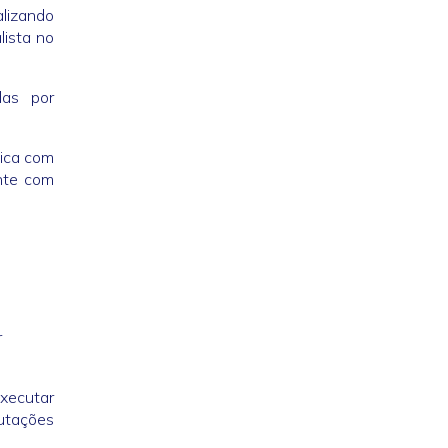
lizando
lista no
das por
gica com
nte com
r
xecutar
utações