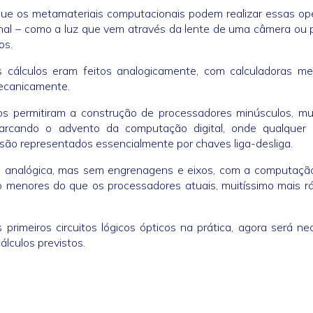
que os metamateriais computacionais podem realizar essas op
nal – como a luz que vem através da lente de uma câmera ou
os.
 cálculos eram feitos analogicamente, com calculadoras me
mecanicamente.
os permitiram a construção de processadores minúsculos, mui
marcando o advento da computação digital, onde qualquer 
 são representados essencialmente por chaves liga-desliga.
 analógica, mas sem engrenagens e eixos, com a computaçã
to menores do que os processadores atuais, muitíssimo mais r
imeiros circuitos lógicos ópticos na prática, agora será ne
álculos previstos.