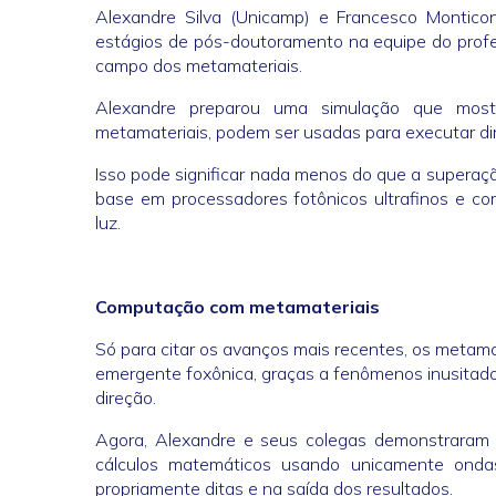
Alexandre Silva (Unicamp) e Francesco Montico
estágios de pós-doutoramento na equipe do profes
campo dos metamateriais.
Alexandre preparou uma simulação que most
metamateriais, podem ser usadas para executar d
Isso pode significar nada menos do que a superaç
base em processadores fotônicos ultrafinos e c
luz.
Computação com metamateriais
Só para citar os avanços mais recentes, os metama
emergente foxônica, graças a fenômenos inusitados
direção.
Agora, Alexandre e seus colegas demonstraram 
cálculos matemáticos usando unicamente ond
propriamente ditas e na saída dos resultados.