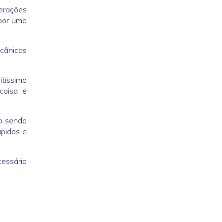
erações
 por uma
cânicas
tíssimo
coisa é
o sendo
ápidos e
cessário