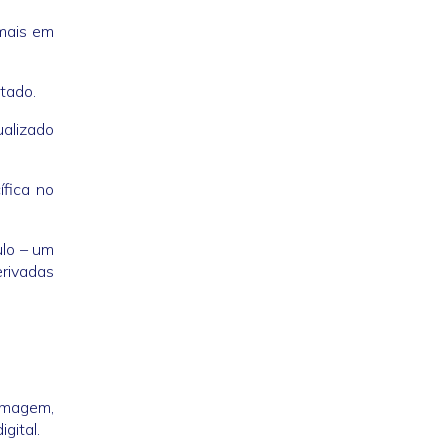
mais em
tado.
ualizado
ífica no
ulo – um
erivadas
 imagem,
gital.