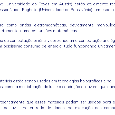
ne (Universidade do Texas em Austin) estão atualmente rea
sor Nader Engheta (Universidade da Pensilvânia), um especia
ra como ondas eletromagnéticas, devidamente manipula
iretamente inúmeras funções matemáticas.
ão da computação binária, viabilizando uma computação analó
om baixíssimo consumo de energia, tudo funcionando unicame
teriais estão sendo usados em tecnologias holográficas e na
, como a multiplicação da luz e a condução da luz em qualque
teoricamente que esses materiais podem ser usados para e
as de luz – na entrada de dados, na execução das comp