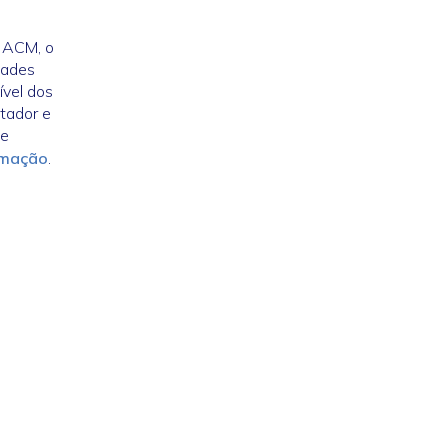
 ACM, o
dades
ível dos
tador e
de
amação
.