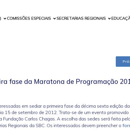
)
COMISSÕES ESPECIAIS
SECRETARIAS REGIONAIS
EDUCAÇ
Pró
ira fase da Maratona de Programação 20
nteressadas em sediar a primeira fase da décima sexta edição da
dia 15 de setembro de 2012. Trata-se de um evento promovido
a Fundação Carlos Chagas. A escolha das sedes será feita pel
arias Regionais da SBC. Os interessados devem preencher o
for