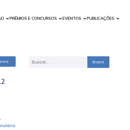
ÃO
PRÊMIOS E CONCURSOS
EVENTOS
PUBLICAÇÕES
xima
Busca
12
o
mulário