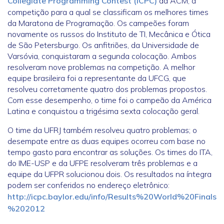
Collegiate Programming Contest (ICPC)
da ACM, a
competição para a qual se classificam os melhores times
da Maratona de Programação. Os campeões foram
novamente os russos do Instituto de TI, Mecânica e Ótica
de São Petersburgo. Os anfitriões, da Universidade de
Varsóvia, conquistaram a segunda colocação. Ambos
resolveram nove problemas na competição. A melhor
equipe brasileira foi a representante da UFCG, que
resolveu corretamente quatro dos problemas propostos.
Com esse desempenho, o time foi o campeão da América
Latina e conquistou a trigésima sexta colocação geral.
O time da UFRJ também resolveu quatro problemas; o
desempate entre as duas equipes ocorreu com base no
tempo gasto para encontrar as soluções. Os times do ITA,
do IME-USP e da UFPE resolveram três problemas e a
equipe da UFPR solucionou dois. Os resultados na íntegra
podem ser conferidos no endereço eletrônico:
http://icpc.baylor.edu/info/Results%20World%20Finals
%202012