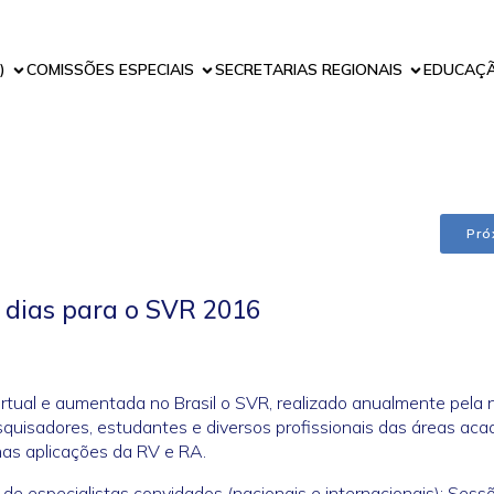
)
COMISSÕES ESPECIAIS
SECRETARIAS REGIONAIS
EDUCAÇ
Pró
 dias para o SVR 2016
irtual e aumentada no Brasil o SVR, realizado anualmente pela
quisadores, estudantes e diversos profissionais das áreas aca
nas aplicações da RV e RA.
de especialistas convidados (nacionais e internacionais); Sess