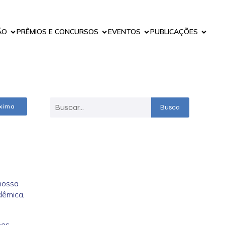
ÃO
PRÊMIOS E CONCURSOS
EVENTOS
PUBLICAÇÕES
xima
Busca
 nossa
dêmica,
ões