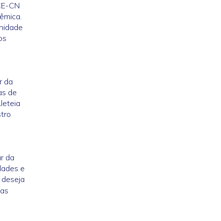
 CE-CN
êmica.
unidade
os
r da
as de
leteia
stro
r da
dades e
 deseja
 as