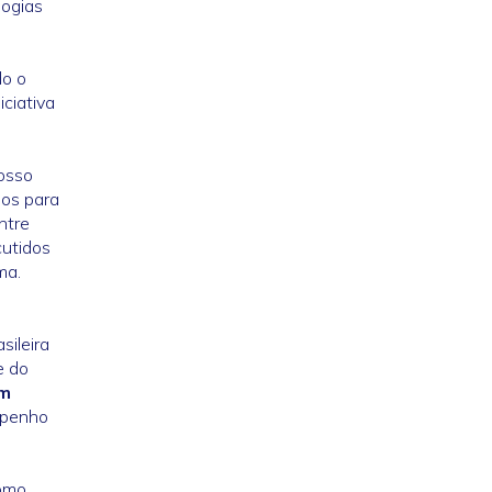
logias
do o
iciativa
osso
dos para
ntre
cutidos
ma.
sileira
e do
em
mpenho
como