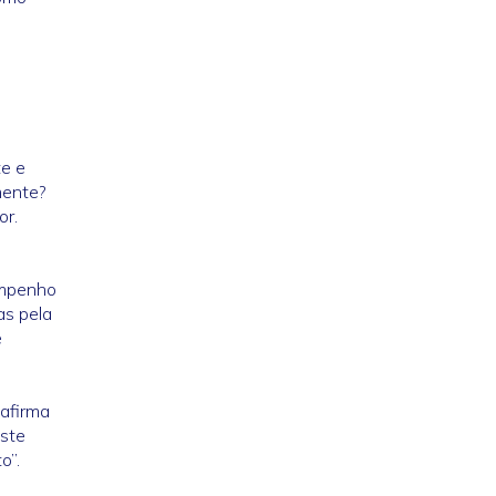
te e
mente?
or.
empenho
as pela
e
 afirma
iste
o”.