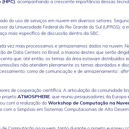
o (HPC)
, acompanhando a crescente importância dessas tecno
erado do uso de serviços em nuvem em diversos setores. Segun
essor da Universidade Federal do Rio Grande do Sul (UFRGS), a in
ço mais específico de discussão dentro da SBC.
e cada vez mais processamos e armazenamos dados na nuvem. N
ção de Data Centers no Brasil, a maioria destes que serão dirigi
centa que, até então, os temas da área estavam distribuídos e
s comissões não atendem plenamente os temas abordados e dis
rocessamento, como de comunicação e de armazenamento”, afir
iores de cooperação científica. A articulação da comunidade bra
 projeto
ATMOSPHERE
, que reuniu pesquisadores da Europa 
dou com a realização do
Workshop de Computação na Nuv
nto com o Simpósio em Sistemas Computacionais de Alto Dese
e de Computação na nuvem, tanto durante o projeto europeu 