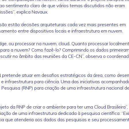
o sentimento claro de que vários temas discutidos não eram
ssões”, explica Navaux.
ssão estão decisões arquiteturais cada vez mais presentes em
amento entre dispositivos locais e infraestrutura em nuvem.
dge, ou processar na nuvem, cloud. Quanto processar localmen
 para a nuvem? Como fazê-lo? Comprimindo os dados primeira
scutir no âmbito das reuniões da CE-CN”, observa o coordenad
-CN pretende atuar em desafios estratégicos da área, como des
 e infraestrutura para ciência. Uma das iniciativas acompanhad
 Pesquisa (RNP) para criação de uma infraestrutura nacional d
jeto da RNP de criar o ambiente para ter uma Cloud Brasileira”,
ção de uma infraestrutura dedicada à pesquisa científica: “Ex
a que atenderia aos dados das pesquisas e seu processament