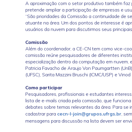
A aproximação com o setor produtivo também faz
pretende ampliar a participação de empresas e u
“São prioridades da Comissão a continuidade de 
atuante na área. Um dos pontos de interesse é ap
usuários da nuvem para discutirmos seus principais 
Comissão
Além do coordenador, a CE-CN tem como vice-coor
comissão reúne pesquisadores de diferentes institu
especialização dentro da computação em nuvem, ent
Patricia Favacho de Araujo Von Paumgartten (UnB), 
(UFSC), Sarita Mazzini Bruschi (ICMC/USP) e Vinod 
Como participar
Pesquisadores, profissionais e estudantes inter
lista de e-mails criada pela comissão, que funcion
debates sobre temas relevantes da área. Para se 
cadastrar para
cecn-l-join@grupos.ufrgs.br
, sem
mensagens para discussão na lista devem ser env