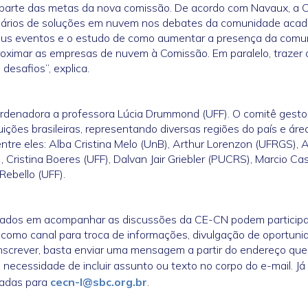
 parte das metas da nova comissão. De acordo com Navaux, a
suários de soluções em nuvem nos debates da comunidade acad
seus eventos e o estudo de como aumentar a presença da com
roximar as empresas de nuvem à Comissão. Em paralelo, trazer 
desafios”, explica.
denadora a professora Lúcia Drummond (UFF). O comitê gesto
ições brasileiras, representando diversas regiões do país e áre
re eles: Alba Cristina Melo (UnB), Arthur Lorenzon (UFRGS), A
Cristina Boeres (UFF), Dalvan Jair Griebler (PUCRS), Marcio Ca
Rebello (UFF).
essados em acompanhar as discussões da CE-CN podem participa
a como canal para troca de informações, divulgação de oportuni
inscrever, basta enviar uma mensagem a partir do endereço que
 necessidade de incluir assunto ou texto no corpo do e-mail. Já
iadas para
cecn-l@sbc.org.br
.