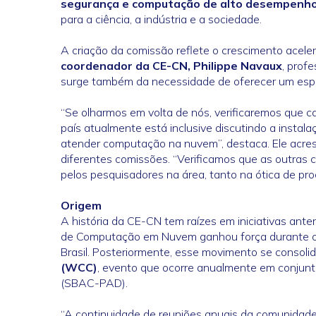
segurança e computação de alto desempenh
para a ciência, a indústria e a sociedade.
A criação da comissão reflete o crescimento acel
coordenador da CE-CN, Philippe Navaux
, prof
surge também da necessidade de oferecer um espa
“Se olharmos em volta de nós, verificaremos qu
país atualmente está inclusive discutindo a instala
atender computação na nuvem”, destaca. Ele acres
diferentes comissões. “Verificamos que as outra
pelos pesquisadores na área, tanto na ótica de p
Origem
A história da CE-CN tem raízes em iniciativas anter
de Computação em Nuvem ganhou força durante o
Brasil. Posteriormente, esse movimento se consoli
(WCC)
, evento que ocorre anualmente em conju
(SBAC-PAD).
“A continuidade de reuniões anuais da comunidad