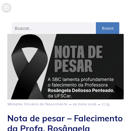
Busca
–
–
Wangles Oliveira do Nascimento
29 maio 2026
17:33
Nota de pesar – Falecimento
da Profa. Rosângela