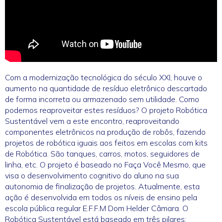
Com a modernização tecnológica do século XXI, houve o
aumento na quantidade de resíduo eletrônico descartado
de forma incorreta ou armazenado sem utilidade. Como
podemos reaproveitar estes resíduos? O projeto Robótica
Sustentável vem a este encontro, reaproveitando
componentes eletrônicos na produção de robôs, fazendo
projetos de robótica iguais aos feitos em escolas com kits
de Robótica. São tanques, carros, motos, seguidores de
linha, etc. O projeto é baseado no Faça Você Mesmo, que
visa o desenvolvimento cognitivo do aluno na sua
autonomia de finalização de projetos. Atualmente, esta
ação é desenvolvida em todos os níveis de ensino pela
escola pública regular E.F.F.M Dom Helder Câmara. O
Robótica Sustentável está baseado em três pilares: