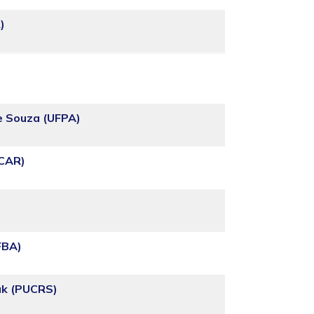
)
e Souza (UFPA)
SCAR)
FBA)
ak (PUCRS)