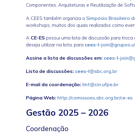
Componentes, Arquiteturas e Reutilização de Soft
A CEES também organiza o
Simpósio Brasileiro 
workshops, muitos dos quais realizados como eve
A
CE-ES
possui uma lista de discussão para troca 
deseja utilizar na lista, para
cees-l
-join@grupos.uf
Assine a lista de discussões em:
cees-l
-join@g
Lista de discussões:
cees-l
@sbc.org.br
E-mail da coordenação:
lmt@cin.ufpe.br
Página Web:
http://comissoes.sbc.org.br/ce-es
Gestão 2025 – 2026
Coordenação