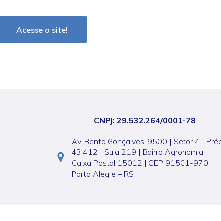
Acesse o site!
CNPJ: 29.532.264/0001-78
Av. Bento Gonçalves, 9500 | Setor 4 | Pré
43.412 | Sala 219 | Bairro Agronomia
Caixa Postal 15012 | CEP 91501-970
Porto Alegre – RS