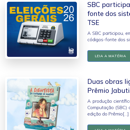
SBC participa
fonte dos sis
TSE
A SBC participou, e
códigos-fonte dos si
LEIA A MATÉRIA
Duas obras l
Prêmio Jabut
A produção científi
Computação (SBC) c
edição do Prêmio[…]