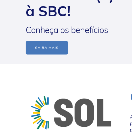
à SBC!
Conheça os benefícios
SAIBA MAIS
A
p
p